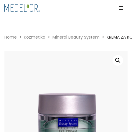
Skip
to
content
Home
>
Kozmetika
>
Mineral Beauty System
>
KREMA ZA K