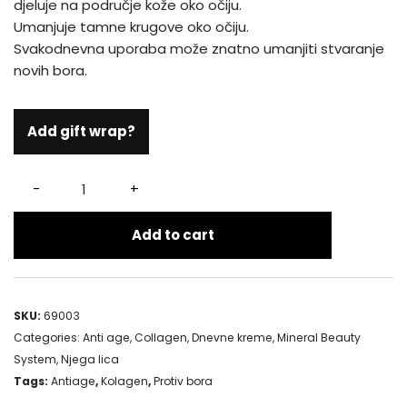
djeluje na područje kože oko očiju.
Umanjuje tamne krugove oko očiju.
Svakodnevna uporaba može znatno umanjiti stvaranje
novih bora.
Add gift wrap?
-
+
Add to cart
SKU:
69003
Categories:
Anti age
,
Collagen
,
Dnevne kreme
,
Mineral Beauty
System
,
Njega lica
Tags:
Antiage
,
Kolagen
,
Protiv bora