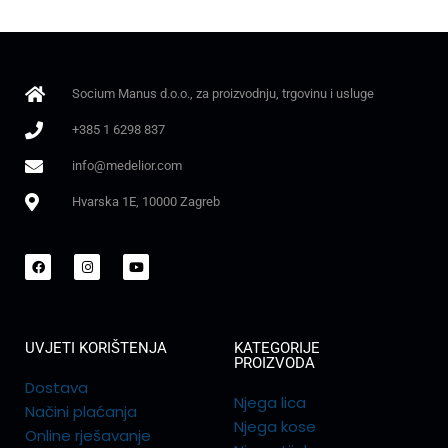
Socium Manus d.o.o., za proizvodnju, trgovinu i usluge
+385 1 6298 837
info@medelior.com
Hvarska 1E, 10000 Zagreb
UVJETI KORIŠTENJA
KATEGORIJE
PROIZVODA
Dostava
Njega lica
Načini plaćanja
Njega kose
Online rješavanje