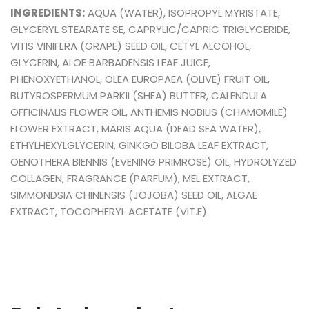
INGREDIENTS:
AQUA (WATER), ISOPROPYL MYRISTATE,
GLYCERYL STEARATE SE, CAPRYLIC/CAPRIC TRIGLYCERIDE,
VITIS VINIFERA (GRAPE) SEED OIL, CETYL ALCOHOL,
GLYCERIN, ALOE BARBADENSIS LEAF JUICE,
PHENOXYETHANOL, OLEA EUROPAEA (OLIVE) FRUIT OIL,
BUTYROSPERMUM PARKII (SHEA) BUTTER, CALENDULA
OFFICINALIS FLOWER OIL, ANTHEMIS NOBILIS (CHAMOMILE)
FLOWER EXTRACT, MARIS AQUA (DEAD SEA WATER),
ETHYLHEXYLGLYCERIN, GINKGO BILOBA LEAF EXTRACT,
OENOTHERA BIENNIS (EVENING PRIMROSE) OIL, HYDROLYZED
COLLAGEN, FRAGRANCE (PARFUM), MEL EXTRACT,
SIMMONDSIA CHINENSIS (JOJOBA) SEED OIL, ALGAE
EXTRACT, TOCOPHERYL ACETATE (VIT.E)