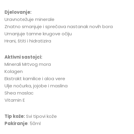
Djelovanje:
Uravnotežuje minerale
Znatno smanjuje i sprečava nastanak novih bora
Umanjuje tamne krugove očiju
Hrani, štiti i hidratizira
Aktivni sastojci:
Minerali Mrtvog mora
Kolagen
Ekstrakt kamilice i aloa vere
Ulje noćurka, jojobe i maslina
Shea maslac
Vitamin E
Tip kože:
Svi tipovi kože
Pakiranje
: 50ml