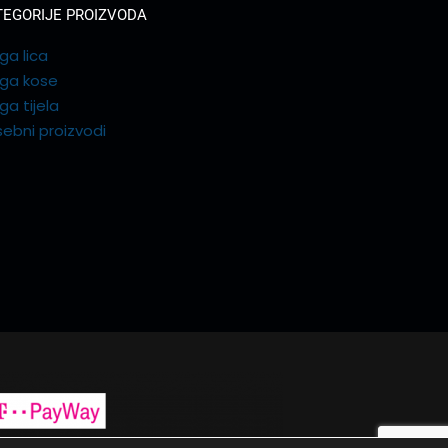
TEGORIJE PROIZVODA
ga lica
ega kose
ga tijela
ebni proizvodi