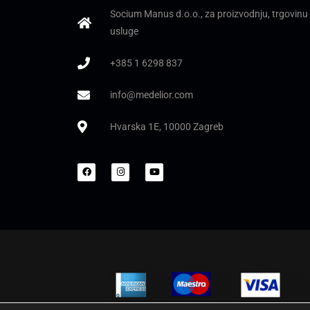
Socium Manus d.o.o., za proizvodnju, trgovinu 
usluge
+385 1 6298 837
info@medelior.com
Hvarska 1E, 10000 Zagreb