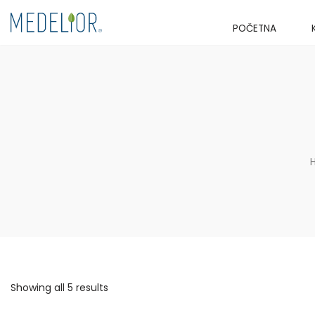
POČETNA
Skip
to
content
Showing all 5 results