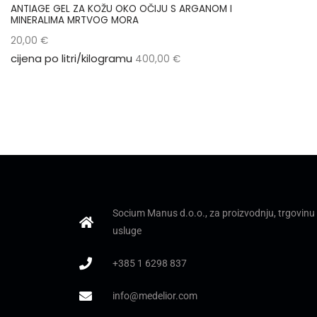
ANTIAGE GEL ZA KOŽU OKO OČIJU S ARGANOM I
MINERALIMA MRTVOG MORA
20,00
€
cijena po litri/kilogramu
400,00
€
Socium Manus d.o.o., za proizvodnju, trgovinu 
usluge
+385 1 6298 837
info@medelior.com