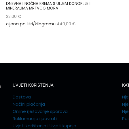
DNEVNA I NOĆNA KREMA S ULJEM KONOPLJE I
MINERALIMA MRTVOG MORA
22,00
€
cijena po litri/kilogramu
440,00
€
UVJETI KORIŠTENJA
KA
i
Dostava
Nje
Načini plaćanja
Nj
Online rješavanje sporova
Nje
Reklamacije i povrati
Pos
Uvjeti korištenja i Uvjeti kupnje