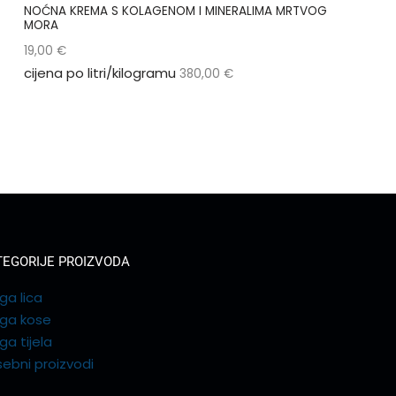
NOĆNA KREMA S KOLAGENOM I MINERALIMA MRTVOG
MORA
19,00
€
cijena po litri/kilogramu
380,00
€
TEGORIJE PROIZVODA
ga lica
ega kose
ga tijela
ebni proizvodi